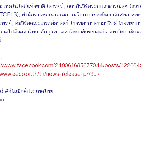
เทคโนโลยีแห่งชาติ (สวทช.), สถาบันวิจัยระบบสาธารณสุข (สวรส.
์ (TCELS), สํานักงานคณะกรรมการนโยบายเขตพัฒนาพิเศษภาคตะว
พทย์, ทีมวิจัยคณะแพทย์ศาสตร์ โรงพยาบาลรามาธิบดี โรงพยาบา
วมไปถึงมหาวิทยาลัยบูรพา มหาวิทยาลัยขอนแก่น มหาวิทยาลัยส
่
่:
://www.facebook.com/248061685677044/posts/122004
/www.eeco.or.th/th/news-release-pr/397
nd
#จ
ีโนมิกส์ประเทศไทย
ews