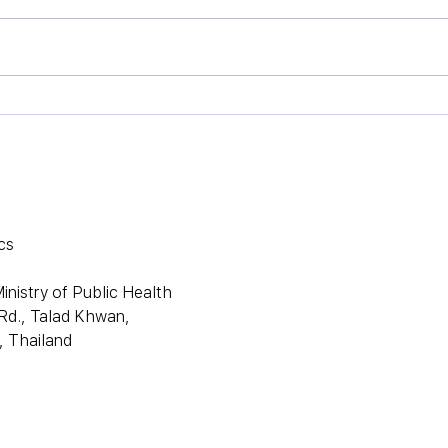
n
ขอเชิญเข้าร่วมรับฟังงานประชุม
สื่อสารผลงาน Genomics
Thailand : 5 ปี แห่งการขับ
เคลื่อนสู่บริการการแพทย์แม่นยำ
🧬🩺✨
cs
nistry of Public Health
Rd., Talad Khwan,
 Thailand