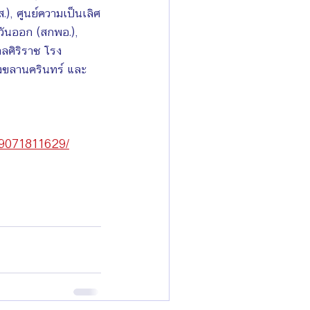
), ศูนย์ความเป็นเลิศ
ันออก (สกพอ.), 
ลศิริราช โรง
งขลานครินทร์ และ
9071811629/