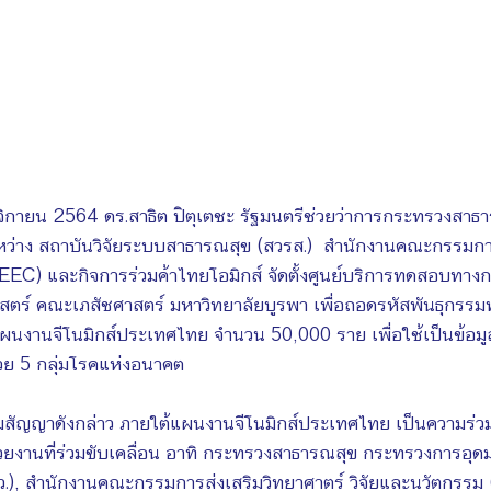
ฤศจิกายน 2564 ดร.สาธิต ปิตุเตชะ รัฐมนตรีช่วยว่าการกระทรวงสาธา
หว่าง สถาบันวิจัยระบบสาธารณสุข (สวรส.)  สำนักงานคณะกรรม
EC) และกิจการร่วมค้าไทยโอมิกส์ จัดตั้งศูนย์บริการทดสอบทางก
สตร์ คณะเภสัชศาสตร์ มหาวิทยาลัยบูรพา เพื่อถอดรหัสพันธุกรรม
นงานจีโนมิกส์ประเทศไทย จำนวน 50,000 ราย เพื่อใช้เป็นข้อมู
วย 5 กลุ่มโรคแห่งอนาคต
มสัญญาดังกล่าว ภายใต้แผนงานจีโนมิกส์ประเทศไทย เป็นความร่
ยงานที่ร่วมขับเคลื่อน อาทิ กระทรวงสาธารณสุข กระทรวงการอุดม
ว.), สำนักงานคณะกรรมการส่งเสริมวิทยาศาตร์ วิจัยและนวัตกรรม (