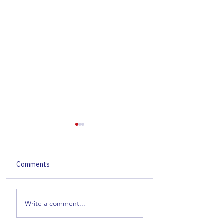
Comments
ความก้าวหน้าของ
Genomics Thailan
Write a comment...
โครงการ Genomics
going to the Festi
Thailand เดือน
at Business Desi