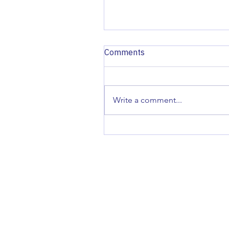
Comments
Write a comment...
งานประชุมวิชาการประจำปี
สวทช. ครั้งที่ 19 (19th NST
Annual Conference) ✨