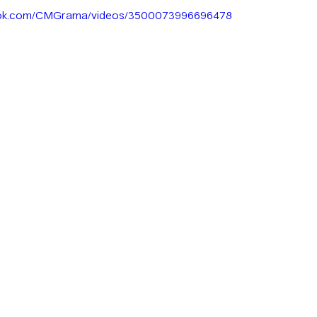
ook.com/CMGrama/videos/3500073996696478