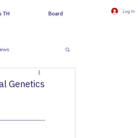
Log In
s TH
Board
news
al Genetics