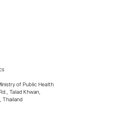
cs
nistry of Public Health
Rd., Talad Khwan,
 Thailand